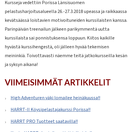
Kursseja vedettiin Porissa Länsisuomen
pelastusharjoitusalueella 26.-27.3.2018 upeassa ja raikkaassa
kevätsäässä loistavien motivoituneiden kurssilaisten kanssa.
Parinpäivän treenailun jälkeen parikymmentä uutta
kurssilaista sai ponnistuksensa loppuun. Kiitos kaikille
hyvästä kurssihengestä, oli jälleen hyvää tekemisen
meininkiä. Toivottavasti näemme teitä jatkokursseilla kesän
ja syksyn aikana!
VIIMEISIMMÄT ARTIKKELIT
High Adventuren väki lomailee heinäkuussa!!
HARRT-II Köysipelastajakurssi Porissa!!
HARRT PRO Tuotteet saatavilla!!