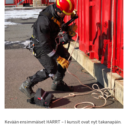
Kevään ensimmäiset HARRT – I kurssit ovat nyt takanapäin.