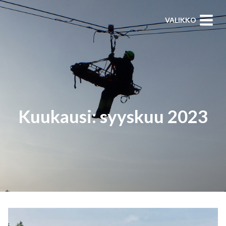
Siirry
VALIKKO
sisältöön
Kuukausi: syyskuu 2023