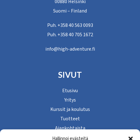
00880 Helsinki
Suomi – Finland
Puh. +358 40 563 0093
Puh. +358 40 705 1672
info@high-adventure.fi
SIVUT
Etusivu
Yritys
Kurssit ja koulutus
Tuotteet
Ajankohtaista
Yhteystiedot
Hallinnoi evästeitä