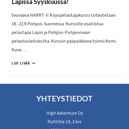
Lapissa Syyskuussa!
Seuraava HARRT-II Köysipelastajakurssi toteutetaan
18.-22.9 Pohjois-Suomessa. Kurssille osallistuu
pelastajia Lapin ja Pohjois-Pohjanmaan
pelastuslaitoksilta. Kurssin pääpaikkana toimii Kemi.
Kuva:…
HARRT-
LUE LISÄÄ
II
KÖYSIPELASTAJAKURSSI
LAPISSA
YHTEYSTIEDOT
SYYSKUUSSA!
High Adventure Oy
Pulttitie 14, 2 krs