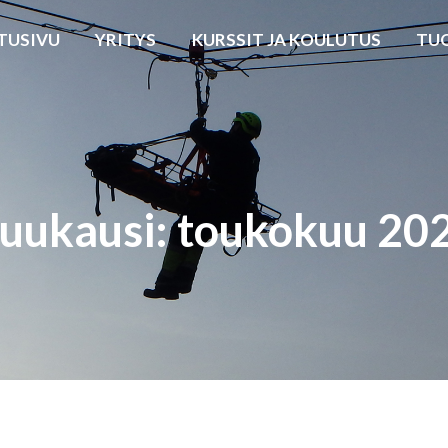
TUSIVU
YRITYS
KURSSIT JA KOULUTUS
TU
uukausi: toukokuu 20