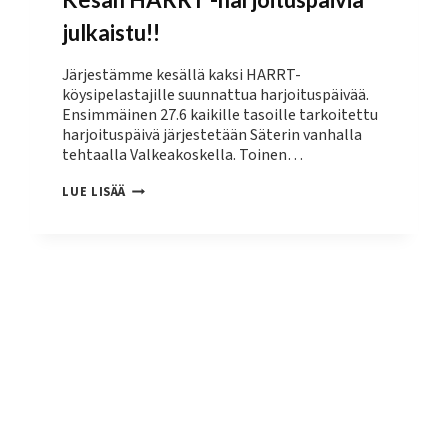
julkaistu!!
Järjestämme kesällä kaksi HARRT-
köysipelastajille suunnattua harjoituspäivää.
Ensimmäinen 27.6 kaikille tasoille tarkoitettu
harjoituspäivä järjestetään Säterin vanhalla
tehtaalla Valkeakoskella. Toinen…
KESÄN
LUE LISÄÄ
HARRT
-
HARJOITUSPÄIVIÄ
JULKAISTU!!