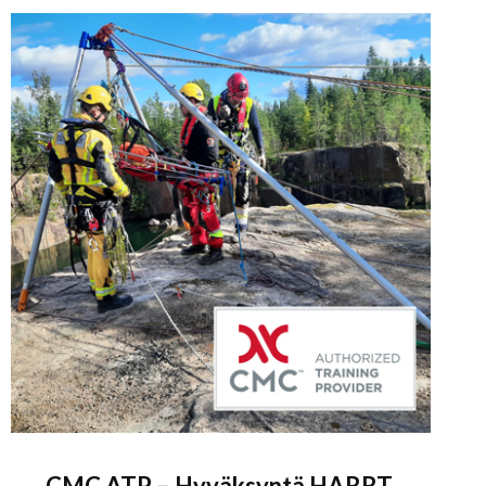
CMC ATP – Hyväksyntä HARRT