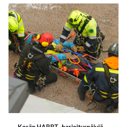
Kesän HARRT -harjoituspäiviä