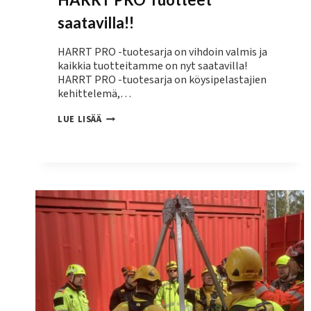
saatavilla!!
HARRT PRO -tuotesarja on vihdoin valmis ja
kaikkia tuotteitamme on nyt saatavilla!
HARRT PRO -tuotesarja on köysipelastajien
kehittelemä,…
HARRT
LUE LISÄÄ
PRO
TUOTTEET
SAATAVILLA!!