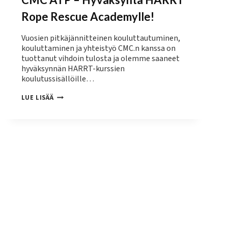
Rope Rescue Academylle!
Vuosien pitkäjännitteinen kouluttautuminen,
kouluttaminen ja yhteistyö CMC.n kanssa on
tuottanut vihdoin tulosta ja olemme saaneet
hyväksynnän HARRT-kurssien
koulutussisällöille…
CMC
LUE LISÄÄ
ATP
–
HYVÄKSYNTÄ
HARRT
ROPE
RESCUE
ACADEMYLLE!