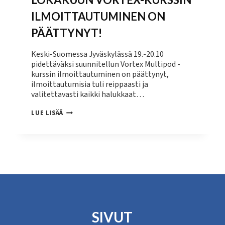
ILMOITTAUTUMINEN ON
PÄÄTTYNYT!
Keski-Suomessa Jyväskylässä 19.-20.10
pidettäväksi suunnitellun Vortex Multipod -
kurssin ilmoittautuminen on päättynyt,
ilmoittautumisia tuli reippaasti ja
valitettavasti kaikki halukkaat…
LOKAKUUN
LUE LISÄÄ
VORTEX-
KURSSIN
ILMOITTAUTUMINEN
ON
PÄÄTTYNYT!
SIVUT