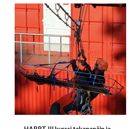
HARRT-III kurssi takanapäin ja