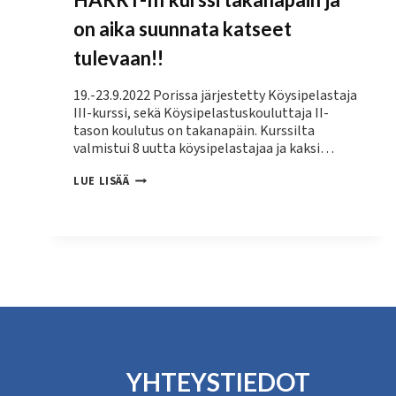
on aika suunnata katseet
tulevaan!!
19.-23.9.2022 Porissa järjestetty Köysipelastaja
III-kurssi, sekä Köysipelastuskouluttaja II-
tason koulutus on takanapäin. Kurssilta
valmistui 8 uutta köysipelastajaa ja kaksi…
HARRT-
LUE LISÄÄ
III
KURSSI
TAKANAPÄIN
JA
ON
AIKA
SUUNNATA
KATSEET
TULEVAAN!!
YHTEYSTIEDOT