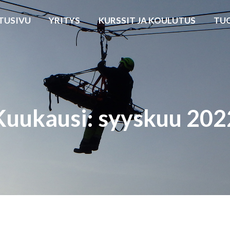
TUSIVU
YRITYS
KURSSIT JA KOULUTUS
TU
Kuukausi: syyskuu 202