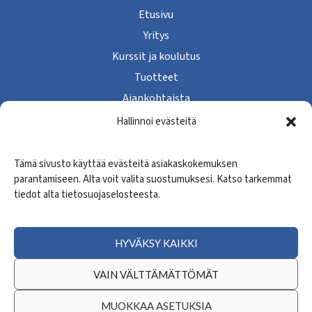
Etusivu
Yritys
Kurssit ja koulutus
Tuotteet
Ajankohtaista
Yhteystiedot
Hallinnoi evästeitä
Tietosuojaseloste
Tämä sivusto käyttää evästeitä asiakaskokemuksen
parantamiseen. Alta voit valita suostumuksesi. Katso tarkemmat
SEURAA MEITÄ
tiedot alta tietosuojaselosteesta.
Facebook
Instagram
HYVÄKSY KAIKKI
VAIN VÄLTTÄMÄTTÖMÄT
High Adventure Oy © 2024 | WordPress-kotisivut
MUOKKAA ASETUKSIA