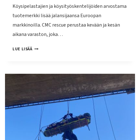
Köysipelastajien ja köysityöskentelijöiden arvostama
tuotemerkki lisää jalansijaansa Euroopan
markkinoilla. CMC rescue perustaa kevään ja kesän
aikana varaston, joka…
CMC
LUE LISÄÄ
RESCUE
–
VARASTO
EUROOPPAAN!