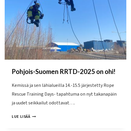
Pohjois-Suomen RRTD-2025 on ohi!
Kemissä ja sen lähialueilla 14.-15.5 järjestetty Rope
Rescue Training Days- tapahtuma on nyt takanapäin
ja uudet seikkailut odottavat….
POHJOIS-
LUE LISÄÄ
SUOMEN