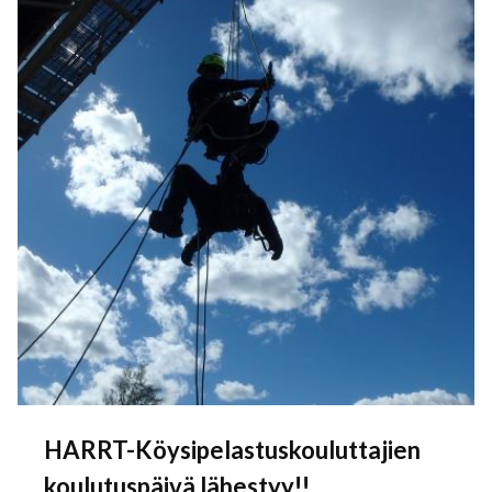
HARRT-Köysipelastuskouluttajien
koulutuspäivä lähestyy!!