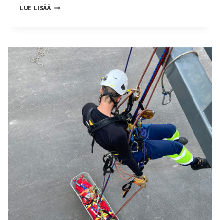
HIGH
LUE LISÄÄ
ADVENTUREN
VÄKI
LOMAILEE
HEINÄKUUSSA!!