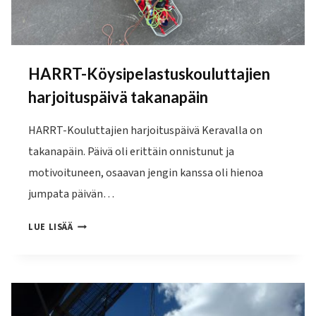
HARRT-Köysipelastuskouluttajien
harjoituspäivä takanapäin
HARRT-Kouluttajien harjoituspäivä Keravalla on
takanapäin. Päivä oli erittäin onnistunut ja
motivoituneen, osaavan jengin kanssa oli hienoa
jumpata päivän…
HARRT-
LUE LISÄÄ
KÖYSIPELASTUSKOULUTTAJIEN
HARJOITUSPÄIVÄ
TAKANAPÄIN