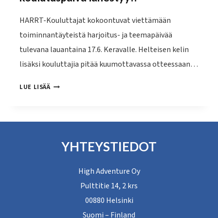
HARRT-Kouluttajat kokoontuvat viettämään
toiminnantäyteistä harjoitus- ja teemapäivää
tulevana lauantaina 17.6. Keravalle. Helteisen kelin
lisäksi kouluttajia pitää kuumottavassa otteessaan…
HARRT-
LUE LISÄÄ
KÖYSIPELASTUSKOULUTTAJIEN
KOULUTUSPÄIVÄ
LÄHESTYY!!
YHTEYSTIEDOT
High Adventure Oy
Pulttitie 14, 2 krs
00880 Helsinki
Suomi – Finland