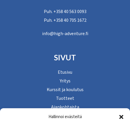
Puh. +358 40 563 0093
Puh. +358 40 705 1672
info@high-adventure.fi
SIVUT
Etusivu
Yritys
Kurssit ja koulutus
Tuotteet
Ajankohtaista
Yhteystiedot
Hallinnoi evästeitä
Tietosuojaseloste