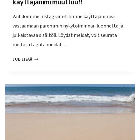
käyttäjänimi muuttuu!!
Vaihdoimme Instagram-tilimme käyttäjänimeä
vastaamaan paremmin nykytoiminnan luonnetta ja
julkaistavaa sisältöä. Löydät meidät, voit seurata
meitä ja tägätä meidät…
HIGH
LUE LISÄÄ
ADVENTUREN
INSTAGRAM-
TILIN
KÄYTTÄJÄNIMI
MUUTTUU!!