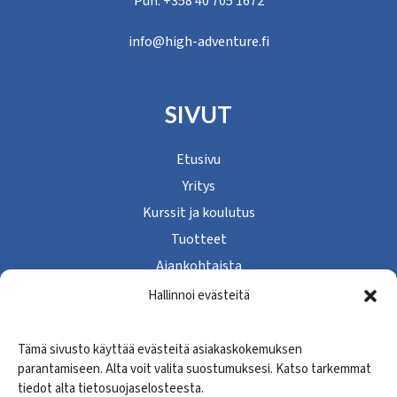
Puh. +358 40 705 1672
info@high-adventure.fi
SIVUT
Etusivu
Yritys
Kurssit ja koulutus
Tuotteet
Ajankohtaista
Yhteystiedot
Hallinnoi evästeitä
Tietosuojaseloste
Tämä sivusto käyttää evästeitä asiakaskokemuksen
parantamiseen. Alta voit valita suostumuksesi. Katso tarkemmat
SEURAA MEITÄ
tiedot alta tietosuojaselosteesta.