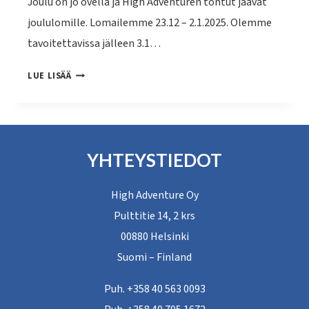
Joulu on jo ovella ja High Adventuren tontut jäävät
joululomille. Lomailemme 23.12 – 2.1.2025. Olemme
tavoitettavissa jälleen 3.1…
HIGH
LUE LISÄÄ
ADVENTUREN
TONTUT
JÄÄVÄT
YHTEYSTIEDOT
JOULULOMILLE!
High Adventure Oy
Pulttitie 14, 2 krs
00880 Helsinki
Suomi – Finland
Puh. +358 40 563 0093