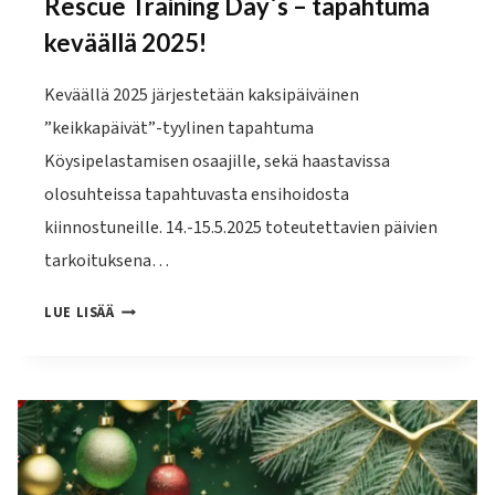
Rescue Training Day´s – tapahtuma
keväällä 2025!
Keväällä 2025 järjestetään kaksipäiväinen
”keikkapäivät”-tyylinen tapahtuma
Köysipelastamisen osaajille, sekä haastavissa
olosuhteissa tapahtuvasta ensihoidosta
kiinnostuneille. 14.-15.5.2025 toteutettavien päivien
tarkoituksena…
”LUULOT
LUE LISÄÄ
POIS
LAPIN
LUONNOSSA”
ROPE
RESCUE