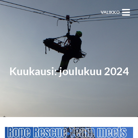
Siirry
VALIKKO
sisältöön
Kuukausi: joulukuu 2024