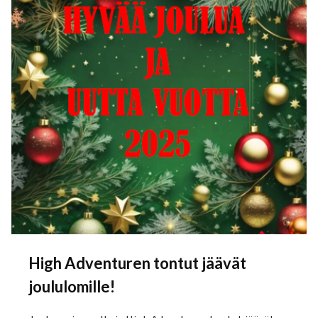
TRAINING
DAY
´S
–
TAPAHTUMA
KEVÄÄLLÄ
2025!
High Adventuren tontut jäävät
joululomille!