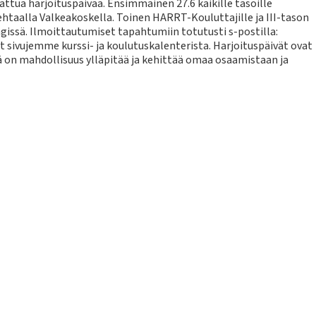
ttua harjoituspäivää. Ensimmäinen 27.6 kaikille tasoille
ehtaalla Valkeakoskella. Toinen HARRT-Kouluttajille ja III-tason
ingissä. Ilmoittautumiset tapahtumiin totutusti s-postilla:
 sivujemme kurssi- ja koulutuskalenterista. Harjoituspäivät ovat
on mahdollisuus ylläpitää ja kehittää omaa osaamistaan ja