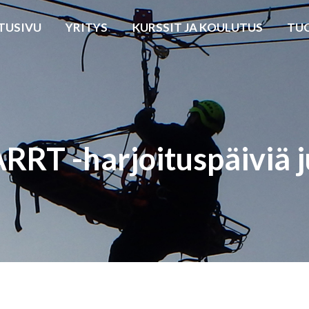
TUSIVU
YRITYS
KURSSIT JA KOULUTUS
TU
RT -harjoituspäiviä j