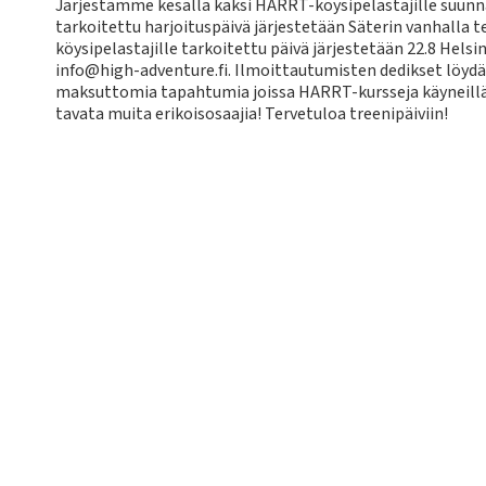
Järjestämme kesällä kaksi HARRT-köysipelastajille suunna
tarkoitettu harjoituspäivä järjestetään Säterin vanhalla t
köysipelastajille tarkoitettu päivä järjestetään 22.8 Hels
info@high-adventure.fi. Ilmoittautumisten dedikset löydät
maksuttomia tapahtumia joissa HARRT-kursseja käyneillä 
tavata muita erikoisosaajia! Tervetuloa treenipäiviin!