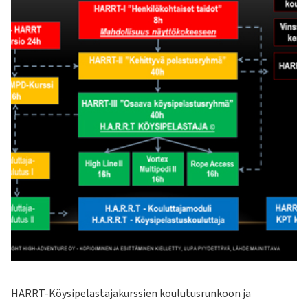
HARRT-Köysipelastajakurssien koulutusrunkoon ja