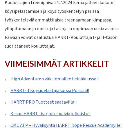
Kouluttajien treenipäivä 24.7.2024 kerää jälleen kokoon
köysipelastamisen ja köysityöskentelyn parissa
työskenteleviä ammattilaisia treenaamaan kimpassa,
ylläpitämään jo opittuja taitoja ja oppimaan uusia asioita.
Päivään voivat osallistua HARRT-Kouluttaja I- ja II-tason
suorittaneet kouluttajat.
VIIMEISIMMÄT ARTIKKELIT
High Adventuren väki lomailee heinäkuussa!!
HARRT-II Köysipelastajakurssi Porissa!!
HARRT PRO Tuotteet saatavilla!!
Kesän HARRT -harjoituspäiviä julkaistu!!
CMC ATP – Hyväksyntä HARRT Rope Rescue Academylle!