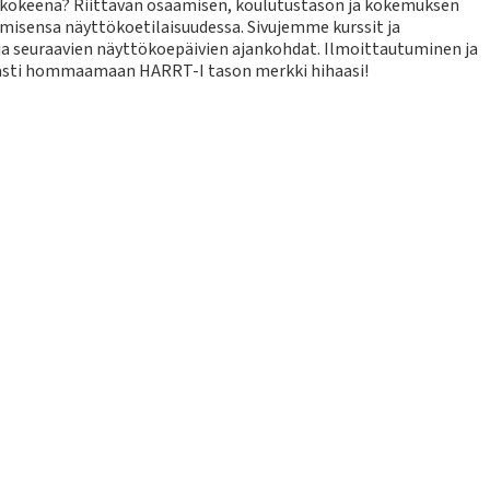
tökokeena? Riittävän osaamisen, koulutustason ja kokemuksen
misensa näyttökoetilaisuudessa. Sivujemme kurssit ja
ja seuraavien näyttökoepäivien ajankohdat. Ilmoittautuminen ja
keasti hommaamaan HARRT-I tason merkki hihaasi!