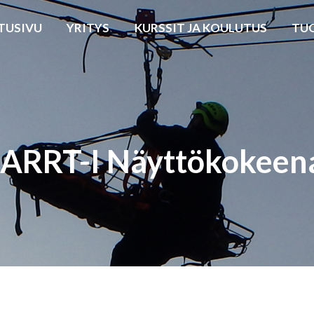
TUSIVU
YRITYS
KURSSIT JA KOULUTUS
TU
ARRT-I Näyttökokeen