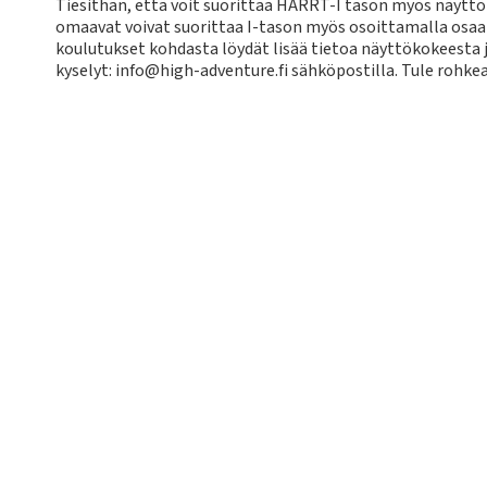
Tiesithän, että voit suorittaa HARRT-I tason myös näyt
omaavat voivat suorittaa I-tason myös osoittamalla osaa
koulutukset kohdasta löydät lisää tietoa näyttökokeesta 
kyselyt: info@high-adventure.fi sähköpostilla. Tule roh