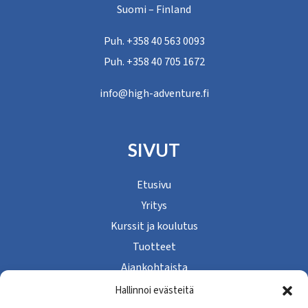
Suomi – Finland
Puh. +358 40 563 0093
Puh. +358 40 705 1672
info@high-adventure.fi
SIVUT
Etusivu
Yritys
Kurssit ja koulutus
Tuotteet
Ajankohtaista
Yhteystiedot
Hallinnoi evästeitä