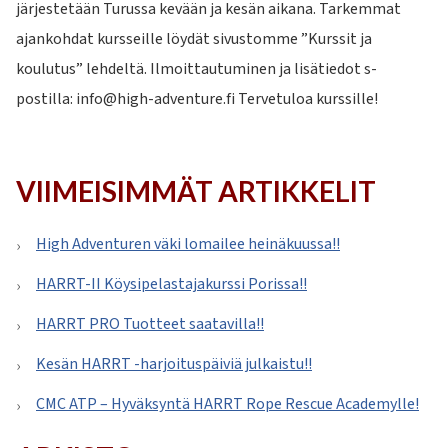
järjestetään Turussa kevään ja kesän aikana. Tarkemmat
ajankohdat kursseille löydät sivustomme ”Kurssit ja
koulutus” lehdeltä. Ilmoittautuminen ja lisätiedot s-
postilla: info@high-adventure.fi Tervetuloa kurssille!
VIIMEISIMMÄT ARTIKKELIT
High Adventuren väki lomailee heinäkuussa!!
HARRT-II Köysipelastajakurssi Porissa!!
HARRT PRO Tuotteet saatavilla!!
Kesän HARRT -harjoituspäiviä julkaistu!!
CMC ATP – Hyväksyntä HARRT Rope Rescue Academylle!