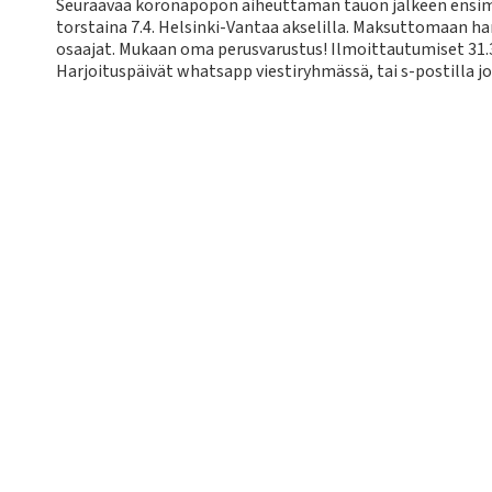
Seuraavaa koronapöpön aiheuttaman tauon jälkeen ensim
torstaina 7.4. Helsinki-Vantaa akselilla. Maksuttomaan ha
osaajat. Mukaan oma perusvarustus! Ilmoittautumiset 31.
Harjoituspäivät whatsapp viestiryhmässä, tai s-postilla jo