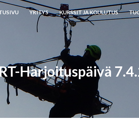
TUSIVU
YRITYS
KURSSIT JA KOULUTUS
TU
T-Harjoituspäivä 7.4