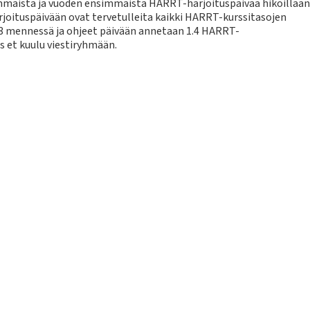
mäistä ja vuoden ensimmäistä HARRT-harjoituspäivää hikoillaan
rjoituspäivään ovat tervetulleita kaikki HARRT-kurssitasojen
3 mennessä ja ohjeet päivään annetaan 1.4 HARRT-
s et kuulu viestiryhmään.