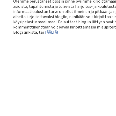
Olemme perustaneet blogin jonne pyrimme kirjoittamaan 
asioista, tapahtumista ja tulevista harjoitus- ja koulutus
informaatioalustan tarve on ollut ilmeinen jo pitkään ja n
aiheita kirjoitettavaksi blogiin, niinikään voit kirjoittaa s
köysipelastusmaailmaa! Palautteet blogiin liittyen ovat
kommenttikenttään voit käydä kirjoittamassa mielipiteitä
Blogi linkistä, tai
TÄÄLTÄ!