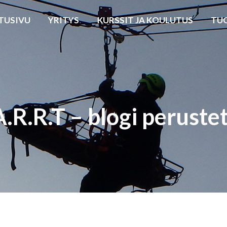
TUSIVU
YRITYS
KURSSIT JA KOULUTUS
TU
.R.R.T – blogi peruste