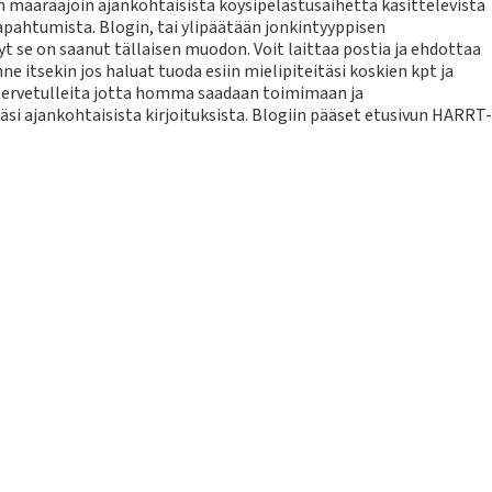
määräajoin ajankohtaisista köysipelastusaihetta käsittelevistä
tapahtumista. Blogin, tai ylipäätään jonkintyyppisen
yt se on saanut tällaisen muodon. Voit laittaa postia ja ehdottaa
inne itsekin jos haluat tuoda esiin mielipiteitäsi koskien kpt ja
 tervetulleita jotta homma saadaan toimimaan ja
si ajankohtaisista kirjoituksista. Blogiin pääset etusivun HARRT-